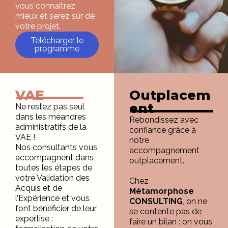
vous connaîtrez
mieux et serez sûr de
votre projet.
Télécharger le
programme
VAE
Outplacem
ent
Ne restez pas seul
dans les méandres
Rebondissez avec
administratifs de la
confiance grâce à
VAE !
notre
Nos consultants vous
accompagnement
accompagnent dans
outplacement.
toutes les étapes de
votre Validation des
Chez
Acquis et de
Métamorphose
l’Expérience et vous
CONSULTING
, on ne
font bénéficier de leur
se contente pas de
expertise :
faire un bilan : on vous