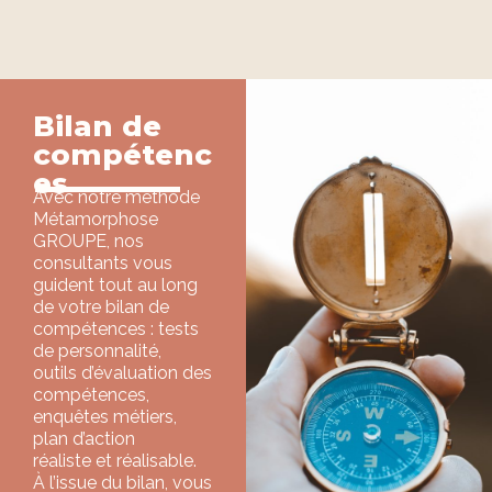
Bilan de
compétenc
es
Avec notre méthode
Métamorphose
GROUPE, nos
consultants vous
guident tout au long
de votre bilan de
compétences : tests
de personnalité,
outils d’évaluation des
compétences,
enquêtes métiers,
plan d’action
réaliste et réalisable.
À l’issue du bilan, vous